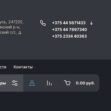
сь, 247220, ​
+375 44 5671433
нский р-н,
+375 44 7997340
кий с/с, д.
+375 2334 40363
сти
Контакты
тры
0.00
руб.