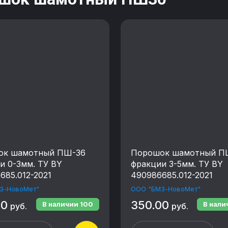
ок шамотный ПШ-36
Порошок шамотный П
и 0-3мм. ТУ BY
фракции 3-5мм. ТУ BY
685.012-2021
490986685.012-2021
З-НовоМет"
ООО "БМЗ-НовоМет"
00
350.00
В наличии
100
В нал
руб.
руб.