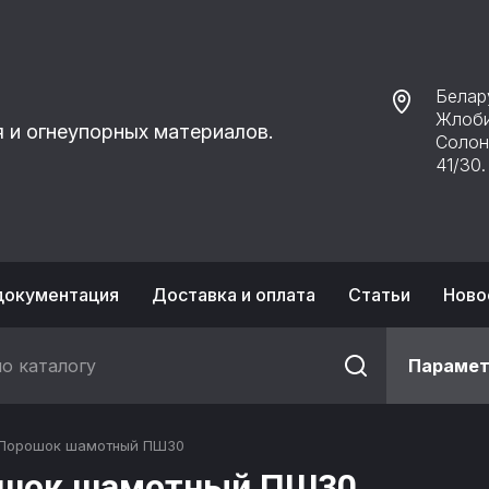
Белару
Жлоби
 и огнеупорных материалов.
Солонс
41/30.
документация
Доставка и оплата
Статьи
Ново
Параме
Порошок шамотный ПШ30
шок шамотный ПШ30